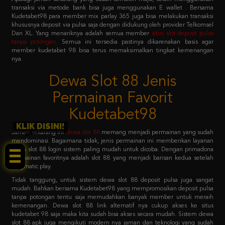
Kudetabet98 para member mix parlay 365 juga bisa melakukan transaksi
khususnya deposit via pulsa saja dengan didukung oleh provider Telkomsel
Dan XL. Yang menariknya adalah semua member
situs slot deposit pulsa
tanpa potongan
.
Semua ini tersedia pastinya dikarenakan basis agar
member kudetabet 98 bisa terus memaksimalkan tingkat kemenangan
nya.
Dewa Slot 88 Jenis
Permainan Favorit
Kudetabet98
Jaman sekarang ini
dewa slot 88
memang menjadi permainan yang sudah
KLIK DISINI!
mendominasi. Bagaimana tidak, jenis permainan ini memberikan layanan
dewa slot 88 login sistem paling mudah untuk dicoba. Dengan primadona
permainan favoritnya adalah slot 88 yang menjadi barisan kedua setelah
pragmatic play.
Tidak tanggung, untuk sistem dewa slot 88 deposit pulsa juga sangat
mudah. Bahkan bersama Kudetabet98 yang mempromosikan deposit pulsa
tanpa potongan tentu saja memudahkan banyak member untuk meraih
kemenangan. Dewa slot 88 link alternatif nya cukup akses ke situs
kudetabet 98 saja maka kita sudah bisa akses secara mudah. Sistem dewa
slot 88 apk juga mengikuti modern nya jaman dan teknologi yang sudah
berkembang pesat