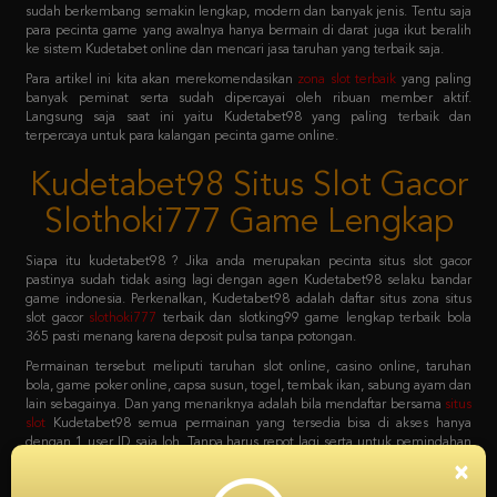
para pecinta game yang awalnya hanya bermain di darat juga ikut beralih
ke sistem Kudetabet online dan mencari jasa taruhan yang terbaik saja.
Para artikel ini kita akan merekomendasikan
zona slot terbaik
yang paling
banyak peminat serta sudah dipercayai oleh ribuan member aktif.
Langsung saja saat ini yaitu Kudetabet98 yang paling terbaik dan
terpercaya untuk para kalangan pecinta game online.
Kudetabet98 Situs Slot Gacor
Slothoki777 Game Lengkap
Siapa itu kudetabet98 ? Jika anda merupakan pecinta situs slot gacor
pastinya sudah tidak asing lagi dengan agen Kudetabet98 selaku bandar
game indonesia. Perkenalkan, Kudetabet98 adalah daftar situs zona situs
slot gacor
slothoki777
terbaik dan slotking99 game lengkap terbaik bola
365 pasti menang karena deposit pulsa tanpa potongan.
Permainan tersebut meliputi taruhan slot online, casino online, taruhan
bola, game poker online, capsa susun, togel, tembak ikan, sabung ayam dan
lain sebagainya. Dan yang menariknya adalah bila mendaftar bersama
situs
slot
Kudetabet98 semua permainan yang tersedia bisa di akses hanya
dengan 1 user ID saja loh. Tanpa harus repot lagi serta untuk pemindahan
saldo dari kudetabet game yang berlaku semuanya otomatis dipindahkan.
×
Kenapa Kita Harus