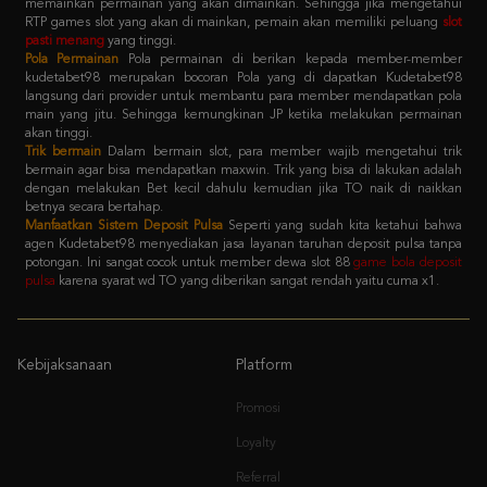
RTP games slot yang akan di mainkan, pemain akan memiliki peluang
slot
pasti menang
yang tinggi.
Pola Permainan
Pola permainan di berikan kepada member-member
kudetabet98 merupakan bocoran Pola yang di dapatkan Kudetabet98
langsung dari provider untuk membantu para member mendapatkan pola
main yang jitu. Sehingga kemungkinan JP ketika melakukan permainan
akan tinggi.
Trik bermain
Dalam bermain slot, para member wajib mengetahui trik
bermain agar bisa mendapatkan maxwin. Trik yang bisa di lakukan adalah
dengan melakukan Bet kecil dahulu kemudian jika TO naik di naikkan
betnya secara bertahap.
Manfaatkan Sistem Deposit Pulsa
Seperti yang sudah kita ketahui bahwa
agen Kudetabet98 menyediakan jasa layanan taruhan deposit pulsa tanpa
potongan. Ini sangat cocok untuk member dewa slot 88
game bola deposit
pulsa
karena syarat wd TO yang diberikan sangat rendah yaitu cuma x1.
Kebijaksanaan
Platform
Promosi
Loyalty
Referral