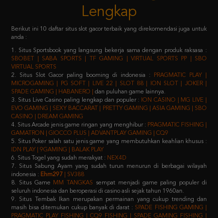
Lengkap
Berikut ini 10 daftar situs slot gacor terbaik yang direkomendasi juga untuk
anda :
1. Situs Sportsbook yang langsung bekerja sama dengan produk raksasa :
SBOBET | SABA SPORTS | TF GAMING | VIRTUAL SPORTS PP | SBO
VIRTUAL SPORTS
2. Situs Slot Gacor paling booming di indonesia :
PRAGMATIC PLAY |
MICROGAMING | PG SOFT | LIVE 22 | SLOT 88 | ION SLOT | JOKER |
SPADE GAMING | HABANERO |
dan puluhan game lainnya.
3. Situs Live Casino paling lengkap dan populer :
ION CASINO | MG LIVE |
EVO GAMING | SEXY BACCARAT | PRETTY GAMING | ASIA GAMING | SBO
CASINO | DREAM GAMING
4. Situs Arcade jenis game ringan yang menghibur :
PRAGMATIC FISHING |
GAMATRON | GIOCCO PLUS | ADVANTPLAY GAMING | CQ9
5. Situs Poker salah satu jenis game yang membutuhkan keahlian khusus :
IDN PLAY | 9GAMING | BALAK PLAY
6. Situs Togel yang sudah merakyat :
NEX4D
7. Situs Sabung Ayam yang sudah turun menurun di berbagai wilayah
indonesia :
Ehm297
| SV388
8. Situs Game
MM TANGKAS
sempat menjadi game paling populer di
seluruh indonesia dan beroperasi di casino asli sejak tahun 1960an.
9. Situs Tembak Ikan merupakan permainan yang cukup trending dan
masih bisa ditemukan cukup banyak di darat :
SPADE FISHING GAMING |
PRAGMATIC PLAY FISHING | CQ9 FISHING | SPADE GAMING FISHING |
JOKER FISHING